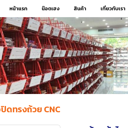
หน้าแรก
น๊อตเฮง
สินค้า
เกี่ยวกับเรา
ัวปิดทรงถ้วย CNC