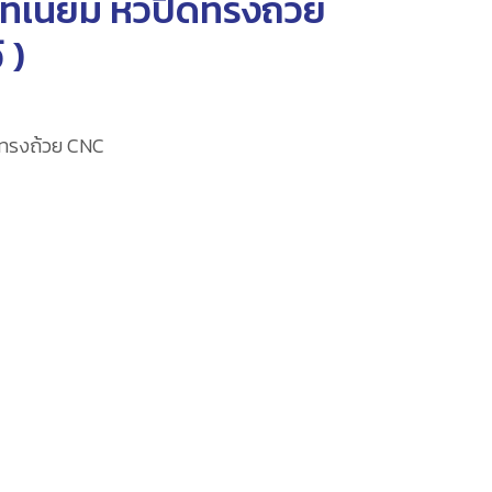
ทเนียม หัวปิดทรงถ้วย
์
)
ดทรงถ้วย CNC