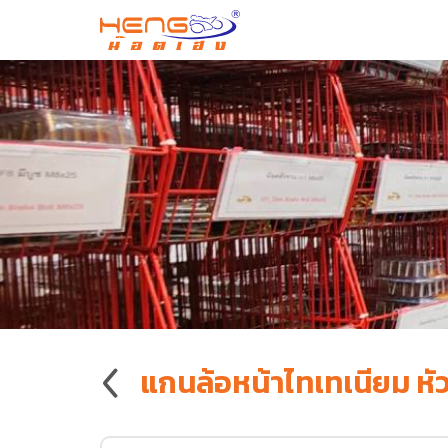
แกนล้อหน้าไทเทเนียม ห