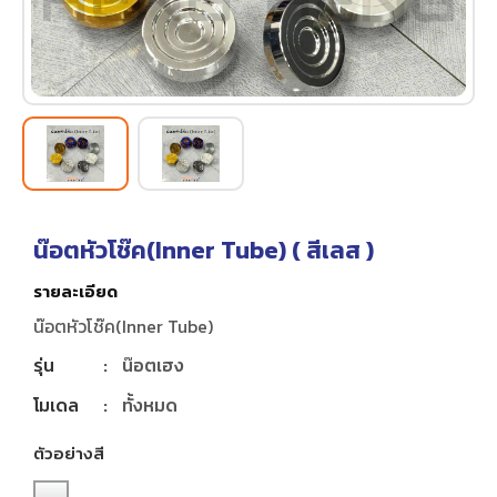
น๊อตหัวโช๊ค(Inner Tube) (
สีเลส
)
รายละเอียด
น๊อตหัวโช๊ค(Inner Tube)
รุ่น
:
น๊อตเฮง
โมเดล
:
ทั้งหมด
ตัวอย่างสี