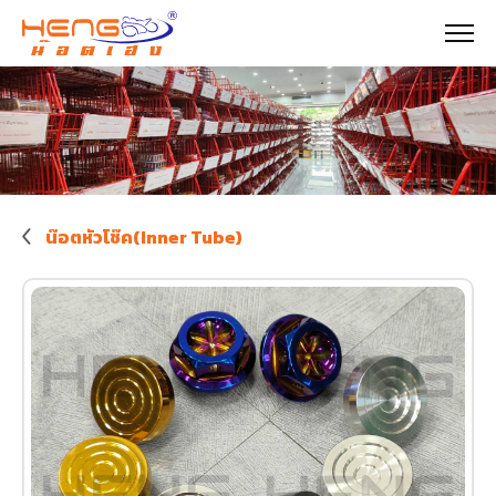
น๊อตหัวโช๊ค(Inner Tube)