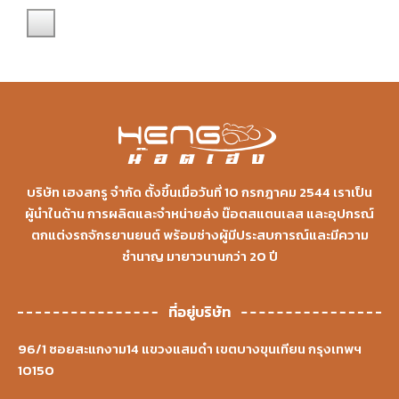
บริษัท เฮงสกรู จำกัด ตั้งขึ้นเมื่อวันที่ 10 กรกฎาคม 2544 เราเป็น
ผู้นำในด้าน การผลิตและจำหน่ายส่ง น๊อตสแตนเลส และอุปกรณ์
ตกแต่งรถจักรยานยนต์ พร้อมช่างผู้มีประสบการณ์และมีความ
ชำนาญ มายาวนานกว่า 20 ปี
ที่อยู่บริษัท
96/1 ซอยสะแกงาม14 แขวงแสมดำ เขตบางขุนเทียน กรุงเทพฯ
10150