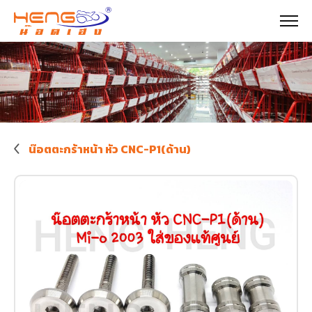
น๊อตตะกร้าหน้า หัว CNC-P1(ด้าน)