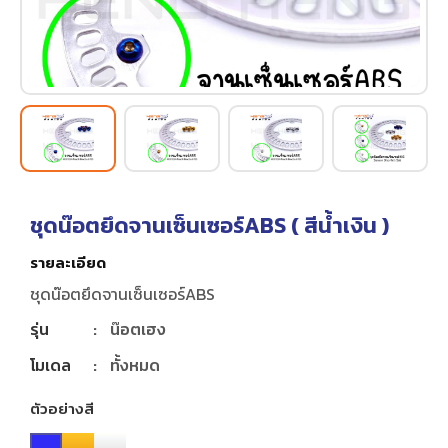
ชุดน๊อตยึดจานเซ็นเซอร์ABS (
สีน้ำเงิน
)
รายละเอียด
ชุดน๊อตยึดจานเซ็นเซอร์ABS
รุ่น
:
น๊อตเฮง
โมเดล
:
ทั้งหมด
ตัวอย่างสี