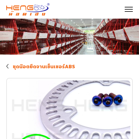
ชุดน๊อตยึดจานเซ็นเซอร์ABS