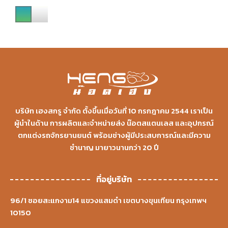
บริษัท เฮงสกรู จำกัด ตั้งขึ้นเมื่อวันที่ 10 กรกฎาคม 2544 เราเป็น
ผู้นำในด้าน การผลิตและจำหน่ายส่ง น๊อตสแตนเลส และอุปกรณ์
ตกแต่งรถจักรยานยนต์ พร้อมช่างผู้มีประสบการณ์และมีความ
ชำนาญ มายาวนานกว่า 20 ปี
ที่อยู่บริษัท
96/1 ซอยสะแกงาม14 แขวงแสมดำ เขตบางขุนเทียน กรุงเทพฯ
10150