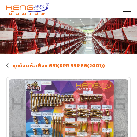
ชุดน๊อต หัวเฟือง GS1(KRR SSR E6(2001))