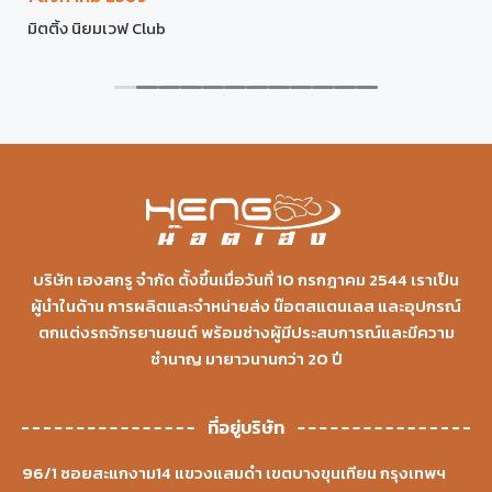
มิตติ้ง นิยมเวฟ Club
บริษัท เฮงสกรู จำกัด ตั้งขึ้นเมื่อวันที่ 10 กรกฎาคม 2544 เราเป็น
ผู้นำในด้าน การผลิตและจำหน่ายส่ง น๊อตสแตนเลส และอุปกรณ์
ตกแต่งรถจักรยานยนต์ พร้อมช่างผู้มีประสบการณ์และมีความ
ชำนาญ มายาวนานกว่า 20 ปี
ที่อยู่บริษัท
96/1 ซอยสะแกงาม14 แขวงแสมดำ เขตบางขุนเทียน กรุงเทพฯ