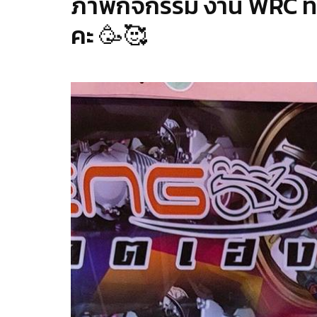
ภาพกิจกรรม งาน WRC ที่
คะ 🥳🥰