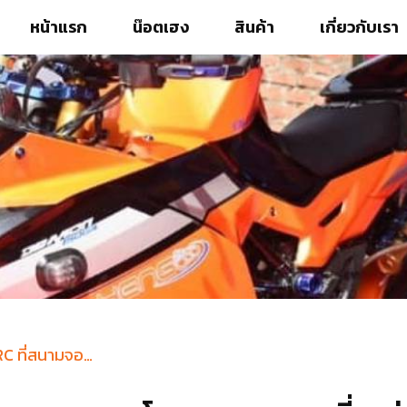
หน้าแรก
น๊อตเฮง
สินค้า
เกี่ยวกับเรา
ภาพกิจกรรม งาน WRC ที่สนามจอหอโคราช ขอบคุณที่มาร่วมสนุกกันที่ บูธน๊อตเฮงนะคะ 🥳🥰