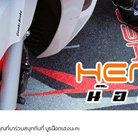
ี่มาร่วมสนุกกันที่ บูธน๊อตเฮงนะคะ