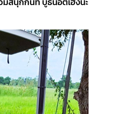
สนุกกันที่ บูธน๊อตเฮงนะ