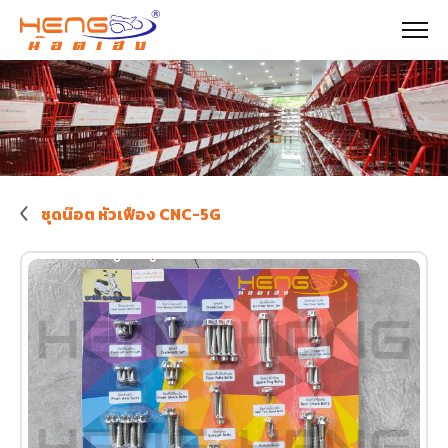
ชุดน๊อต หัวเฟือง CNC-5G